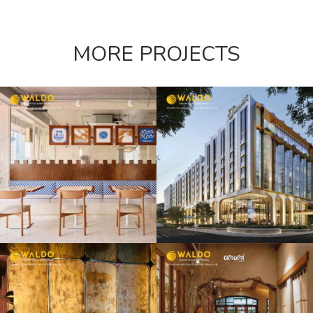
MORE PROJECTS
FAIRMONT
HOTEL GOLD
LOUNGE TẦNG
8
UMAMI
COFFEE &
BAKERY ĐỒNG