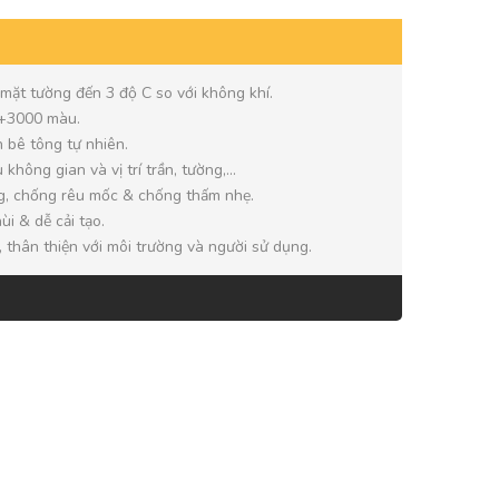
 mặt tường đến 3 độ C so với không khí.
 +3000 màu.
 bê tông tự nhiên.
 không gian và vị trí trần, tường,…
g, chống rêu mốc & chống thấm nhẹ.
ùi & dễ cải tạo.
 thân thiện với môi trường và người sử dụng.