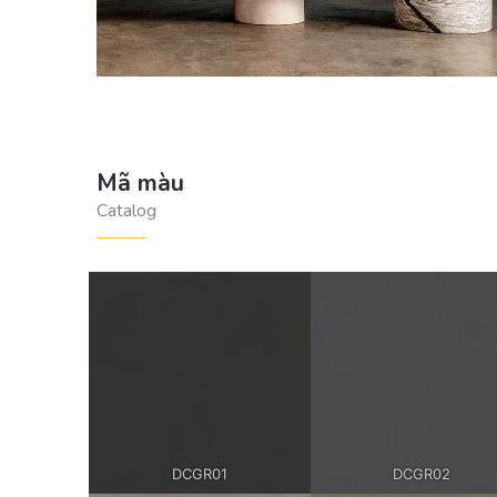
Mã màu
Catalog
DCGR01
DCGR02