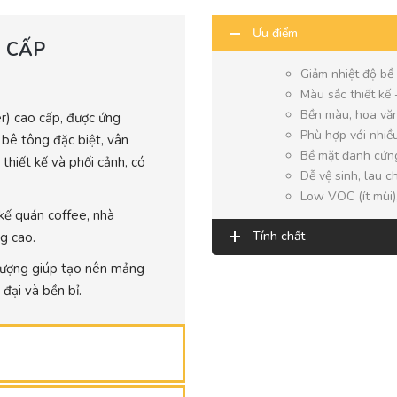
Ưu điểm
 CẤP
Giảm nhiệt độ bề
Màu sắc thiết kế
Bền màu, hoa văn
r) cao cấp, được ứng
Phù hợp với nhiều
 bê tông đặc biệt, vân
Bề mặt đanh cứn
thiết kế và phối cảnh, có
Dễ vệ sinh, lau ch
Low VOC (ít mùi),
kế quán coffee, nhà
Tính chất
g cao.
lượng giúp tạo nên mảng
đại và bền bỉ.