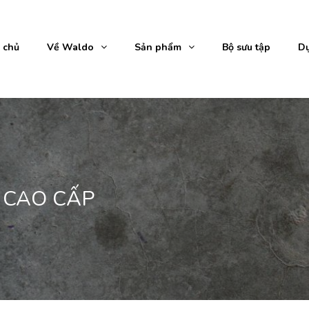
 chủ
Về Waldo
Sản phẩm
Bộ sưu tập
Dự
 CAO CẤP