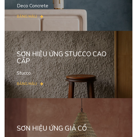
Deco Concrete
BẢNG MÀU
SƠN HIỆU ỨNG STUCCO CAO
CẤP
Stucco
BẢNG MÀU
SƠN HIỆU ỨNG GIẢ CỔ