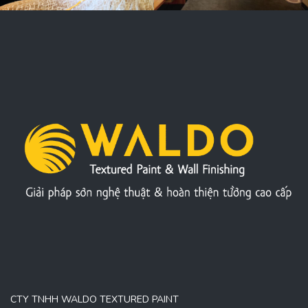
CTY TNHH WALDO TEXTURED PAINT
413/22 Lê Văn Quới, Bình Trị Đông, TP.HCM
0909.250.368
cskh@waldo.vn