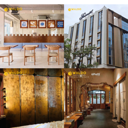
UMAMI
COFFEE &
BAKERY ĐỒNG
NAI