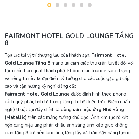
8
Tọa lạc tại vị trí thượng lưu của khách sạn,
Fairmont Hotel
Gold Lounge Tầng 8
mang lại cảm giác thư giãn tuyệt đối với
tầm nhìn bao quát thành phố. Không gian lounge sang trọng
và riêng tư này là địa điểm lý tưởng cho các cuộc gặp gỡ cấp
cao và tận hưởng kỳ nghỉ đẳng cấp.
Fairmont Hotel Gold Lounge
được định hình theo phong
cách quý phái, tinh tế trong từng chi tiết kiến trúc. Điểm nhấn
nghệ thuật tại đây chính là dòng
sơn hiệu ứng Nhũ vàng
(Metallic)
trên các mảng tường chủ đạo. Ánh kim rực rỡ kết
hợp cùng hiệu ứng phản chiếu ánh sáng tinh xảo giúp không
gian tầng 8 trở nên lung linh, lộng lẫy và tràn đầy năng lượng
thịnh vượng.
Với không gian đẳng cấp và tiện nghi tối ưu, đây là địa điểm
xứng tầm để khách hàng tận hưởng giá trị sống thượng lưu.
Sơn hiệu ứng Waldo vô cùng vinh dự khi đóng góp hạng mục
sơn hiệu ứng nhũ vàng, kiến tạo vẻ đẹp độc bản cho công trình