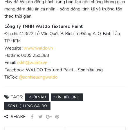
Hãy để Waldo đồng hành cùng bạn tạo nên những không gian
mang đậm dấu ấn cá nhân – sống động, tinh tế và trường tồn
theo thời gian.
Công Ty TNHH Waldo Textured Paint
Địa chỉ: 413/22 Lê Văn Quới, P. Bình Trị Đông A, Q. Bình Tân,
TP.HCM
Website:
www.waldo.vn
Hotline: 0909.250.368
Email:
cskh@waldo.vn
Facebook: WALDO Textured Paint – Sơn hiệu ứng
TikTok:
@sonhieuungwaldo
TAGS:
PHỐI MÀU
SƠN HIỆU ỨNG
SƠN HIỆU ỨNG WALDO
SHARE: