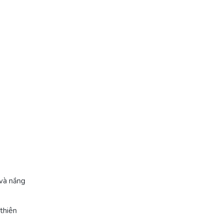
 và nắng
 thiên