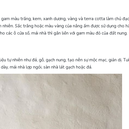
c gam màu trắng, kem, xanh dương, vàng và terra cotta làm chủ đạ
hiên nhiên. Sắc trắng hoặc màu vàng của nắng ấm được sử dụng cho h
cho các ô cửa sổ, mái nhà thì gắn liền với gam màu đỏ của đất nung.
iệu tự nhiên như đá, gỗ, gạch nung, tạo nên sự mộc mạc, giản dị. T
ày, mái nhà lợp ngói, sàn nhà lát gạch hoặc đá.