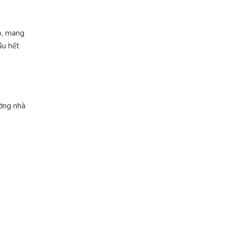
o, mang
ầu hết
ường nhà