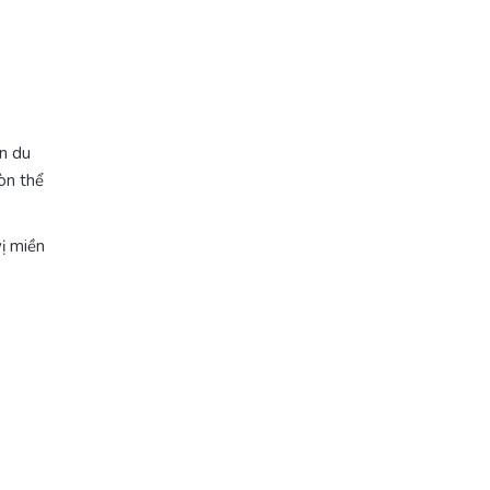
ến du
òn thể
ị miền