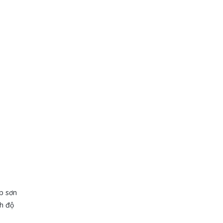
p sơn
nh độ