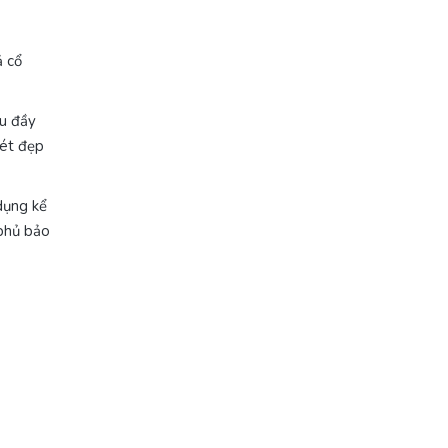
ả cổ
àu đầy
nét đẹp
dụng kể
 phủ bảo