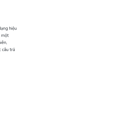
dạng hiệu
m một
iên,
 câu trả