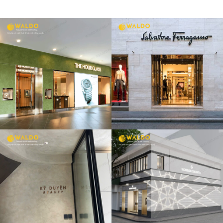
CỬA HÀNG
FERRAGAMO
CỬA HÀNG
VACHERON
CONSTANTIN