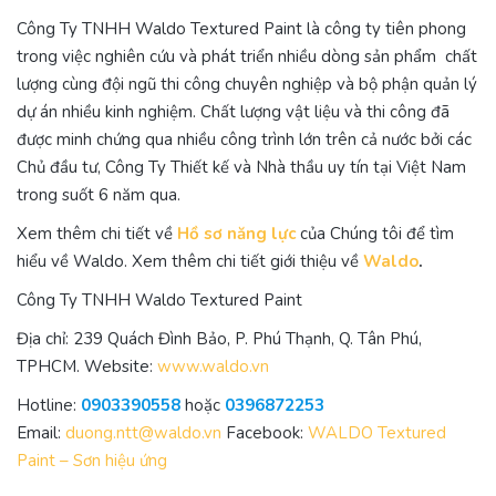
Công Ty TNHH Waldo Textured Paint là công ty tiên phong
trong việc nghiên cứu và phát triển nhiều dòng sản phẩm chất
lượng cùng đội ngũ thi công chuyên nghiệp và bộ phận quản lý
dự án nhiều kinh nghiệm. Chất lượng vật liệu và thi công đã
được minh chứng qua nhiều công trình lớn trên cả nước bởi các
Chủ đầu tư, Công Ty Thiết kế và Nhà thầu uy tín tại Việt Nam
trong suốt 6 năm qua.
Xem thêm chi tiết về
Hồ sơ năng lực
của Chúng tôi để tìm
hiểu về Waldo. Xem thêm chi tiết giới thiệu về
Waldo
.
Công Ty TNHH Waldo Textured Paint
Địa chỉ: 239 Quách Đình Bảo, P. Phú Thạnh, Q. Tân Phú,
TPHCM. Website:
www.waldo.vn
Hotline:
0903390558
hoặc
0396872253
Email:
duong.ntt@waldo.vn
Facebook:
WALDO Textured
Paint – Sơn hiệu ứng