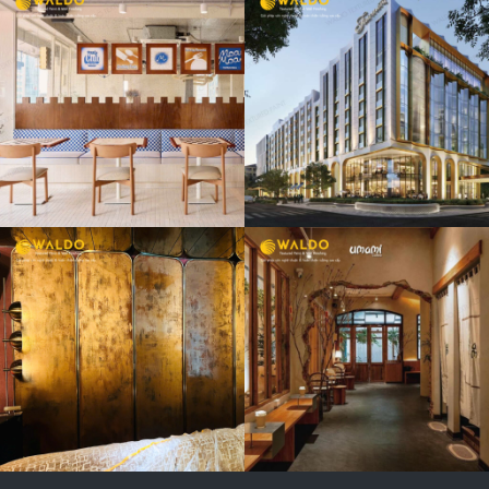
FAIRMONT
HOTEL GOLD
LOUNGE TẦNG
8
UMAMI
COFFEE &
BAKERY ĐỒNG
NAI