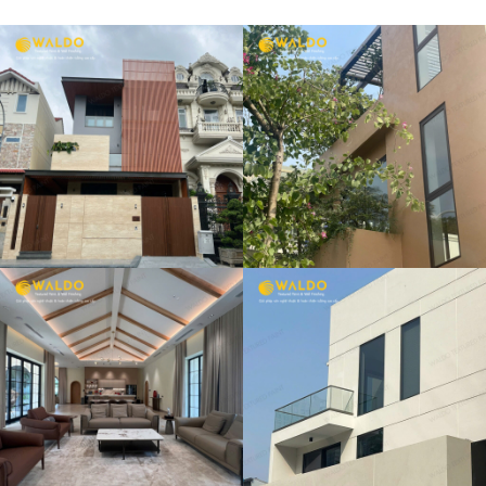
VILLA D12 –
QUẬN 9
VILLA ANH AN
– D2 THẢO
ĐIỀN