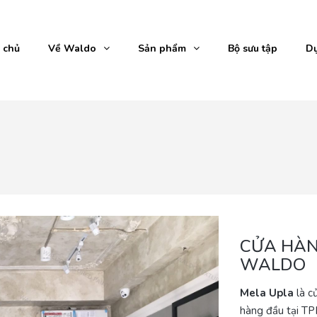
 chủ
Về Waldo
Sản phẩm
Bộ sưu tập
Dự
CỬA HÀN
WALDO
Mela Upla
là c
hàng đầu tại T