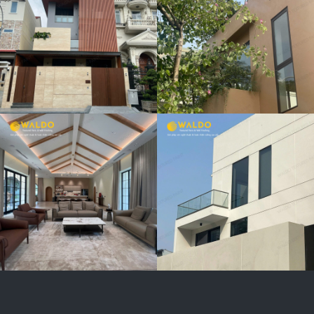
QUẬN 9
VILLA ANH AN
– D2 THẢO
ĐIỀN