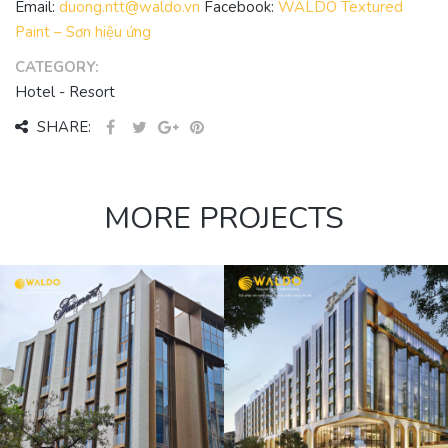
Email:
duong.ntt@waldo.vn
Facebook:
WALDO Textured
Paint – Sơn hiệu ứng
CATEGORY:
Hotel - Resort
SHARE:
MORE PROJECTS
FAIRMONT
HOTEL GOLD
LOUNGE TẦNG
8