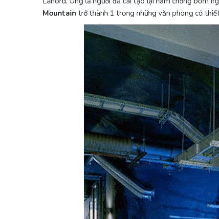
Lanord. Ông là người đã cải tạo lại hầm chống bom n
Mountain
trở thành 1 trong những văn phòng có thiết 