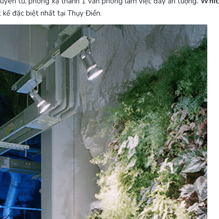
guyên tử, phóng xạ thành 1 văn phòng làm việc đầy ấn tượng
. Whi
kế đặc biệt nhất tại Thụy Điển.