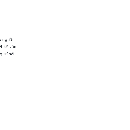
o người
ết kế văn
 trí nội